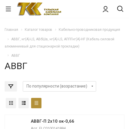
Главная
Каталог товаров
Кабельно-проводниковая продукция
АВВГ, нг(А)-LS, АВбШв, нг(А)-LS, АППГнг(А)-HF (Кабель силовой
алюминиевый для стационарной прокладки)
АВВГ
АВВГ
АВВГ-П 2х10 ок-0,66
Арт.
ELC0100141884