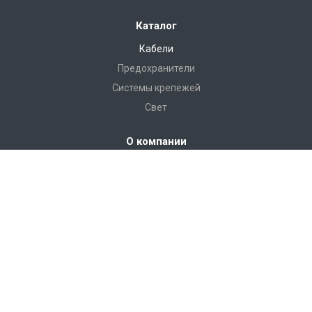
Каталог
Кабели
Предохранители
Системы крепежей
Свет
О компании
Справочные материалы
Контакты
Наши контакты
+7 (4872) 30-80-30
Пн. – Пт.: с 9:00 до 18:00
300045, г. Тула, ул. Морозова, д. 1-б.